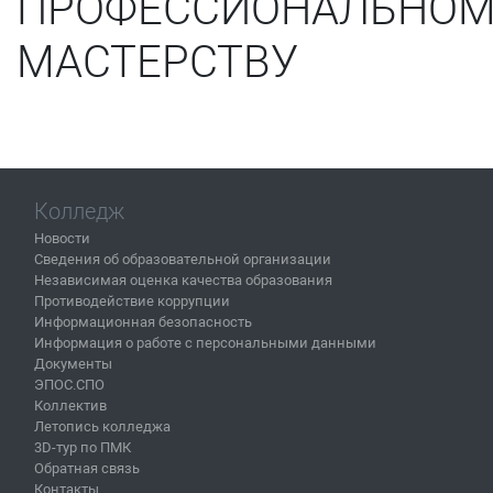
ПРОФЕССИОНАЛЬНО
МАСТЕРСТВУ
Колледж
Новости
Сведения об образовательной организации
Независимая оценка качества образования
Противодействие коррупции
Информационная безопасность
Информация о работе с персональными данными
Документы
ЭПОС.СПО
Коллектив
Летопись колледжа
3D-тур по ПМК
Обратная связь
Контакты