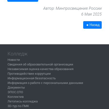
Автор: Минпросвещения России
6 Мая 2025
◄ Назад
Колледж
Новости
Сведения об образовательной организации
Независимая оценка качества образования
Противодействие коррупции
Информационная безопасность
Информация о работе с персональными данными
Документы
ЭПОС.СПО
Коллектив
Летопись колледжа
3D-тур по ПМК